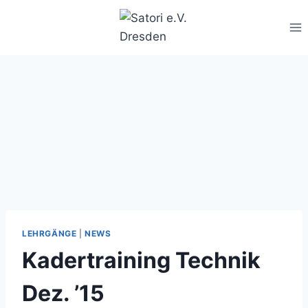
Zum
Inhalt
springen
LEHRGÄNGE
|
NEWS
Kadertraining Technik
Dez. ’15