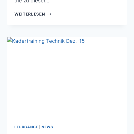
die zu dieser…
LEHRGANG
WEITERLESEN
MIT
GROSSMEISTER C
HAE A
M 1
3.03.2016
LEHRGÄNGE
|
NEWS