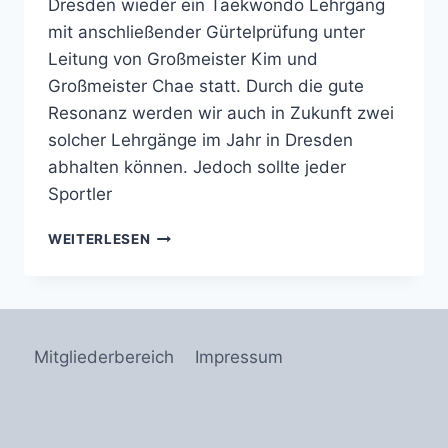
Dresden wieder ein Taekwondo Lehrgang
mit anschließender Gürtelprüfung unter
Leitung von Großmeister Kim und
Großmeister Chae statt. Durch die gute
Resonanz werden wir auch in Zukunft zwei
solcher Lehrgänge im Jahr in Dresden
abhalten können. Jedoch sollte jeder
Sportler
LEHRGANG
WEITERLESEN
MIT
GROSSMEISTER K
IM U
ND G
ROSSMEISTER CH
Mitgliederbereich
Impressum
AE IN
DR
ESDEN