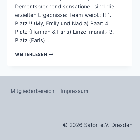
Dementsprechend sensationell sind die
erzielten Ergebnisse: Team weibl.: !! 1.
Platz !! (My, Emily und Nadia) Paar: 4.
Platz (Hannah & Faris) Einzel männl.: 3.
Platz (Faris)…
ERFOLGE
WEITERLESEN
BEIM
INT.
BTU
TECHNIK
CUP
Mitgliederbereich
Impressum
AM
06.02.16
© 2026 Satori e.V. Dresden